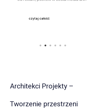
D
f
czytaj całość
p
Architekci Projekty –
Tworzenie przestrzeni