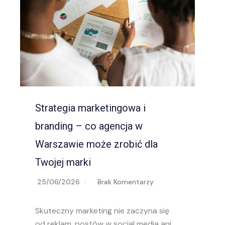
Strategia marketingowa i
branding – co agencja w
Warszawie może zrobić dla
Twojej marki
25/06/2026
Brak Komentarzy
f
Skuteczny marketing nie zaczyna się
od reklam, postów w social media ani…