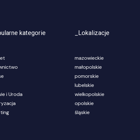
ularne kategorie
_Lokalizacje
net
mazowieckie
wnictwo
małopolskie
se
pomorskie
lubelskie
ie i Uroda
wielkopolskie
yzacja
opolskie
ting
śląskie