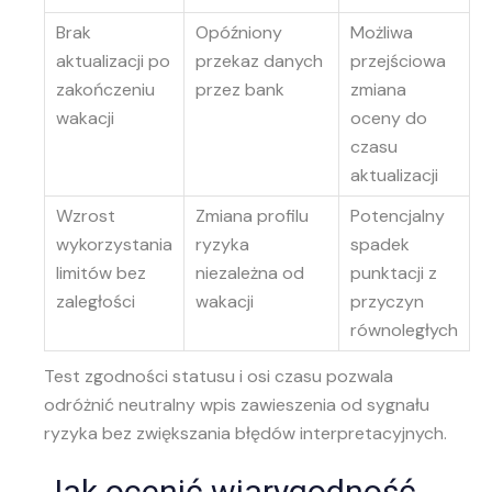
Brak
Opóźniony
Możliwa
aktualizacji po
przekaz danych
przejściowa
zakończeniu
przez bank
zmiana
wakacji
oceny do
czasu
aktualizacji
Wzrost
Zmiana profilu
Potencjalny
wykorzystania
ryzyka
spadek
limitów bez
niezależna od
punktacji z
zaległości
wakacji
przyczyn
równoległych
Test zgodności statusu i osi czasu pozwala
odróżnić neutralny wpis zawieszenia od sygnału
ryzyka bez zwiększania błędów interpretacyjnych.
Jak ocenić wiarygodność