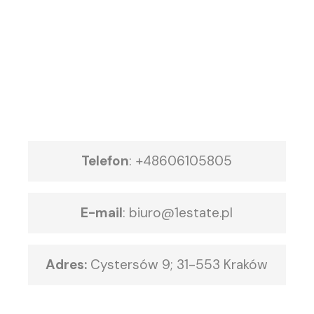
Telefon
:
+48606105805
E-mail
:
biuro@1estate.pl
Adres:
Cystersów 9; 31-553 Kraków