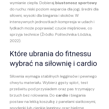
wymianie ciepła. Dobieraj
biustonosz sportowy
do ruchu: niski poziom wsparcia dla jogi, średni dla
siłowni, wysoki dla biegania i skoków. W
intensywnych jednostkach kompresja w udach i
łydkach może poprawiać czucie mięśniowe, co
sprzyja technice (Źródło: Politechnika Łódzka,
2022).
Które ubrania do fitnessu
wybrać na siłownię i cardio
Siłownia wymaga stabilnych legginsów i pewnego
chwytu materiału. Wybierz gęsty splot, test
prześwitu pod przysiadem oraz pas trzymający
brzuch bez rolowania. Do
cardio
i biegania
postaw na lekką koszulkę z panelami siatkowymi,
spodenki lub cienkie legginsy oraz bieliznę