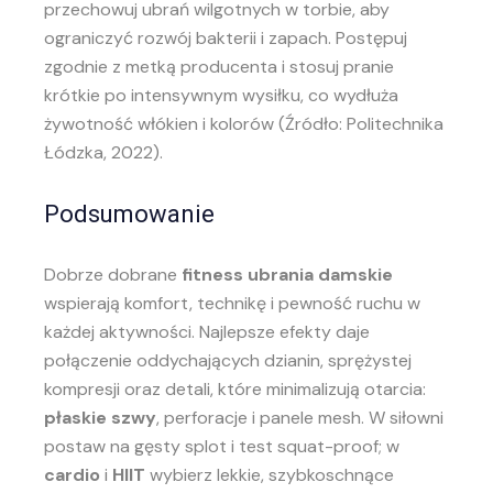
przechowuj ubrań wilgotnych w torbie, aby
ograniczyć rozwój bakterii i zapach. Postępuj
zgodnie z metką producenta i stosuj pranie
krótkie po intensywnym wysiłku, co wydłuża
żywotność włókien i kolorów (Źródło: Politechnika
Łódzka, 2022).
Podsumowanie
Dobrze dobrane
fitness ubrania damskie
wspierają komfort, technikę i pewność ruchu w
każdej aktywności. Najlepsze efekty daje
połączenie oddychających dzianin, sprężystej
kompresji oraz detali, które minimalizują otarcia:
płaskie szwy
, perforacje i panele mesh. W siłowni
postaw na gęsty splot i test squat-proof; w
cardio
i
HIIT
wybierz lekkie, szybkoschnące