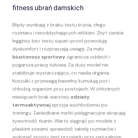
fitness ubrań damskich
Błędy wynikają z braku testu krycia, złego
rozmiaru i nieoddychających włókien. Zbyt cienkie
legginsy bez testu squat-proof powodują
dyskomfort i rozpraszają uwagę. Za mały
biustonosz sportowy
ogranicza oddech i
pogarsza pracę tułowia. Za duży model nie
stabilizuje wystarczająco, co nasila drgania.
Koszulki z przewagą bawełny kumulują pot i
chłodzą organizm przy postojach. W chłodnych
miesiącach brak warstwy
odzieży
termoaktywnej
sprzyja wychłodzeniu po
treningu. Zaniedbane metki pielęgnacyjne skracają
żywotność tkanin. Warto sięgnąć po modele z
płaskimi szwami, sprawdzić tabelę rozmiarów i
wykonać prosty test przysiadu przy naturalnym