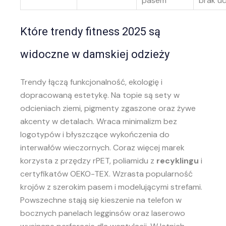
pasem
brak uc
Które trendy fitness 2025 są
widoczne w damskiej odzieży
Trendy łączą funkcjonalność, ekologię i
dopracowaną estetykę. Na topie są sety w
odcieniach ziemi, pigmenty zgaszone oraz żywe
akcenty w detalach. Wraca minimalizm bez
logotypów i błyszczące wykończenia do
interwałów wieczornych. Coraz więcej marek
korzysta z przędzy rPET, poliamidu z
recyklingu
i
certyfikatów OEKO-TEX. Wzrasta popularność
krojów z szerokim pasem i modelującymi strefami.
Powszechne stają się kieszenie na telefon w
bocznych panelach legginsów oraz laserowo