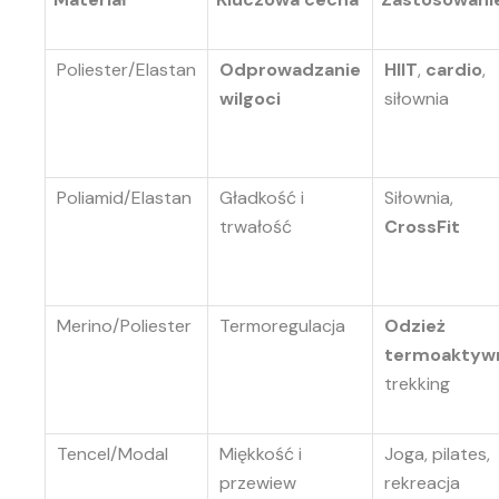
Poliester/Elastan
Odprowadzanie
HIIT
,
cardio
,
wilgoci
siłownia
Poliamid/Elastan
Gładkość i
Siłownia,
trwałość
CrossFit
Merino/Poliester
Termoregulacja
Odzież
termoaktyw
trekking
Tencel/Modal
Miękkość i
Joga, pilates,
przewiew
rekreacja