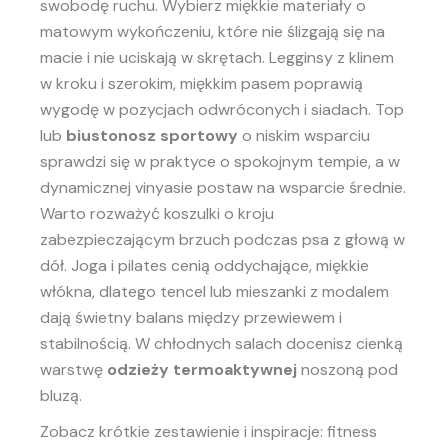
swobodę ruchu. Wybierz miękkie materiały o
matowym wykończeniu, które nie ślizgają się na
macie i nie uciskają w skrętach. Legginsy z klinem
w kroku i szerokim, miękkim pasem poprawią
wygodę w pozycjach odwróconych i siadach. Top
lub
biustonosz sportowy
o niskim wsparciu
sprawdzi się w praktyce o spokojnym tempie, a w
dynamicznej vinyasie postaw na wsparcie średnie.
Warto rozważyć koszulki o kroju
zabezpieczającym brzuch podczas psa z głową w
dół. Joga i pilates cenią oddychające, miękkie
włókna, dlatego tencel lub mieszanki z modalem
dają świetny balans między przewiewem i
stabilnością. W chłodnych salach docenisz cienką
warstwę
odzieży termoaktywnej
noszoną pod
bluzą.
Zobacz krótkie zestawienie i inspiracje:
fitness