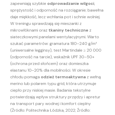
zapewniają szybkie
odprowadzanie wilgoci
,
sprężystość i odporność na rozciąganie; bawełna
daje miękkość, lecz wchłania pot i schnie wolniej.
W treningu sprawdzają się mieszanki z
mikrowłóknami oraz
tkaniny techniczne
z
siateczkowymi panelami wentylacyjnymi. Warto
szukać parametrów: gramatura 180–240 g/m²
(uniwersalne legginsy), test Martindale ≥ 20 000
(odporność na tarcie), wskaźnik UPF 30–50+
(ochrona przed słońcem) oraz domieszka
elastanu 10–20% dla mobilności. W okresie
chłodu pomaga
odzież termoaktywna
z wełną
merino lub polarem typu grid, która utrzymuje
ciepło przy niskiej masie. Badania tekstylne
potwierdzają wpływ struktury przędzy i apretur
na transport pary wodnej i komfort cieplny
(Źródło: Politechnika Łódzka, 2022; Źródło: