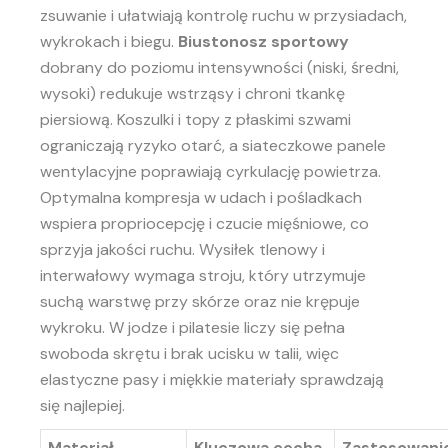
zsuwanie i ułatwiają kontrolę ruchu w przysiadach,
wykrokach i biegu.
Biustonosz sportowy
dobrany do poziomu intensywności (niski, średni,
wysoki) redukuje wstrząsy i chroni tkankę
piersiową. Koszulki i topy z płaskimi szwami
ograniczają ryzyko otarć, a siateczkowe panele
wentylacyjne poprawiają cyrkulację powietrza.
Optymalna kompresja w udach i pośladkach
wspiera propriocepcję i czucie mięśniowe, co
sprzyja jakości ruchu. Wysiłek tlenowy i
interwałowy wymaga stroju, który utrzymuje
suchą warstwę przy skórze oraz nie krępuje
wykroku. W jodze i pilatesie liczy się pełna
swoboda skrętu i brak ucisku w talii, więc
elastyczne pasy i miękkie materiały sprawdzają
się najlepiej.
Materiał
Kluczowa cecha
Zastosowani