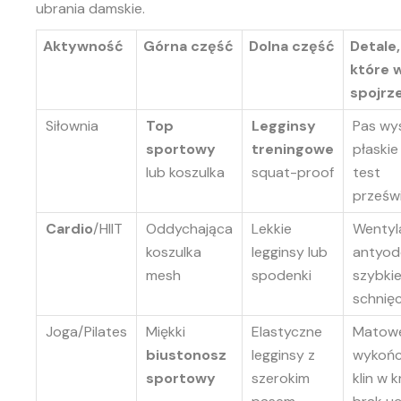
ubrania damskie
.
Aktywność
Górna część
Dolna część
Detale,
które 
spojrz
Siłownia
Top
Legginsy
Pas wys
sportowy
treningowe
płaskie
lub koszulka
squat-proof
test
prześw
Cardio
/HIIT
Oddychająca
Lekkie
Wentyla
koszulka
legginsy lub
antyod
mesh
spodenki
szybki
schnięc
Joga/Pilates
Miękki
Elastyczne
Matow
biustonosz
legginsy z
wykońc
sportowy
szerokim
klin w k