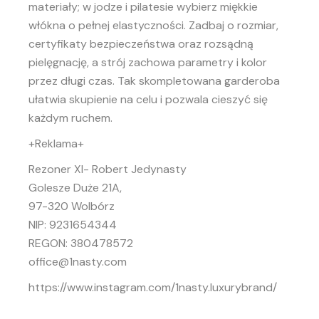
materiały; w jodze i pilatesie wybierz miękkie
włókna o pełnej elastyczności. Zadbaj o rozmiar,
certyfikaty bezpieczeństwa oraz rozsądną
pielęgnację, a strój zachowa parametry i kolor
przez długi czas. Tak skompletowana garderoba
ułatwia skupienie na celu i pozwala cieszyć się
każdym ruchem.
+Reklama+
Rezoner XI- Robert Jedynasty
Golesze Duże 21A,
97-320 Wolbórz
NIP: 9231654344
REGON: 380478572
office@1nasty.com
https://www.instagram.com/1nasty.luxurybrand/