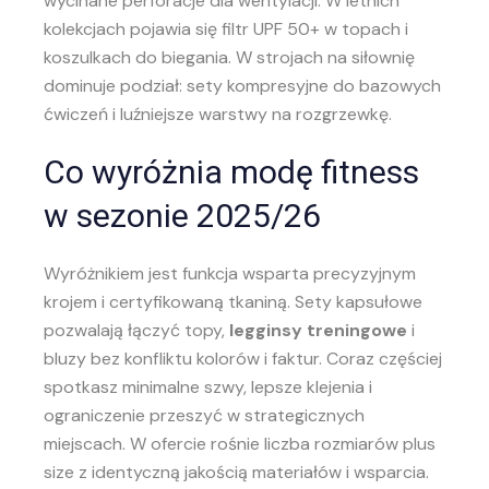
wycinane perforacje dla wentylacji. W letnich
kolekcjach pojawia się filtr UPF 50+ w topach i
koszulkach do biegania. W strojach na siłownię
dominuje podział: sety kompresyjne do bazowych
ćwiczeń i luźniejsze warstwy na rozgrzewkę.
Co wyróżnia modę fitness
w sezonie 2025/26
Wyróżnikiem jest funkcja wsparta precyzyjnym
krojem i certyfikowaną tkaniną. Sety kapsułowe
pozwalają łączyć topy,
legginsy treningowe
i
bluzy bez konfliktu kolorów i faktur. Coraz częściej
spotkasz minimalne szwy, lepsze klejenia i
ograniczenie przeszyć w strategicznych
miejscach. W ofercie rośnie liczba rozmiarów plus
size z identyczną jakością materiałów i wsparcia.