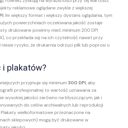
i, również zyskują na wyrazistości przy tej wartości.
jekty reklamowe oglądane zwykle z większej
PI
. Im większy format i większy dystans oglądania, tym
 dużych powierzchniach oczekiwana jakość zostaje
eksty drukowane powinny mieć minimum 200 DPI
), co przekłada się na ich czytelność nawet przy
 niesie ryzyko, że drukarnia odrzuci plik lub poprosi o
ć i plakatów?
mniejszych przyjmuje się minimum
300 DPI
, aby
tografii profesjonalnej to wartość uznawana za
e wysokiej jakości zarówno na błyszczącym, jak i
nywanych do celów archiwalnych lub reprodukcji
. Plakaty wielkoformatowe przeznaczone na
trynach sklepowych) mogą być drukowane w
raty jakości.