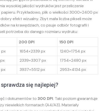
a wysokiej jakości wydruków jest przeliczenie
t papieru. Przykładowo, plik o wielkości 3000×2400 px
dobry efekt wizualny. Zbyt mała liczba pikseli może
ów na krawędziach, co psuje odbiór fotografii i
pikseli potrzeba do danego rozmiaru wydruku:
200 DPI
150 DPI
 px
1654×2339 px
1240×1754 px
 px
2339×3307 px
1754×2480 px
 px
3937×5512 px
2953×4134 px
 sprawdza się najlepiej?
djęć i dokumentów to
300 DPI
. Taki poziom gwarantuje
rzy niewielkich formatach (A4/A3). Materiały