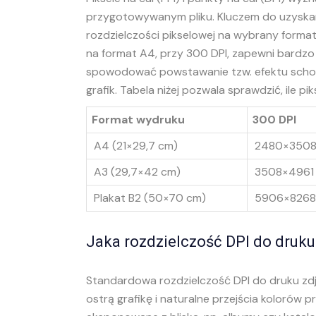
przygotowywanym pliku. Kluczem do uzyskani
rozdzielczości pikselowej na wybrany forma
na format A4, przy 300 DPI, zapewni bardzo 
spowodować powstawanie tzw. efektu schodk
grafik. Tabela niżej pozwala sprawdzić, ile 
Format wydruku
300 DPI
A4 (21×29,7 cm)
2480×3508
A3 (29,7×42 cm)
3508×4961
Plakat B2 (50×70 cm)
5906×8268
Jaka rozdzielczość DPI do druku
Standardowa rozdzielczość DPI do druku z
ostrą grafikę i naturalne przejścia kolorów p