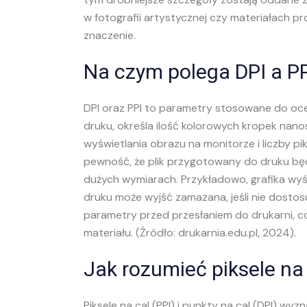
w fotografii artystycznej czy materiałach p
znaczenie.
Na czym polega DPI a PP
DPI oraz PPI to parametry stosowane do ocen
druku, określa ilość kolorowych kropek nanos
wyświetlania obrazu na monitorze i liczby pik
pewność, że plik przygotowany do druku będz
dużych wymiarach. Przykładowo, grafika wyśw
druku może wyjść zamazana, jeśli nie dostos
parametry przed przesłaniem do drukarni, c
materiału. (Źródło: drukarnia.edu.pl, 2024).
Jak rozumieć piksele na
Piksele na cal (PPI) i punkty na cal (DPI) w