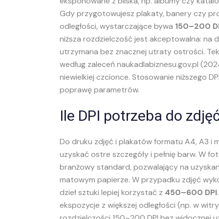
eksponowane z bliska, np. albumy czy katalog
Gdy przygotowujesz plakaty, banery czy pro
odległości, wystarczające bywa
150–200 D
niższa rozdzielczość jest akceptowalna: na
utrzymana bez znacznej utraty ostrości. T
według zaleceń naukadlabiznesu.gov.pl (2024
niewielkiej czcionce. Stosowanie niższego DPI
poprawę parametrów.
Ile DPI potrzeba do zdję
Do druku zdjęć i plakatów formatu A4, A3 i 
uzyskać ostre szczegóły i pełnię barw. W fo
branżowy standard, pozwalający na uzyskani
matowym papierze. W przypadku zdjęć wyko
dzieł sztuki lepiej korzystać z
450–600 DPI
ekspozycje z większej odległości (np. w wi
rozdzielczości 150–200 DPI bez widocznej ut