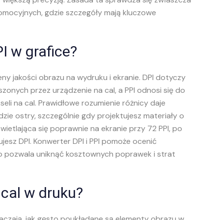
romocyjnych, gdzie szczegóły mają kluczowe
I w grafice?
y jakości obrazu na wydruku i ekranie. DPI dotyczy
zonych przez urządzenie na cal, a PPI odnosi się do
seli na cal. Prawidłowe rozumienie różnicy daje
ie ostry, szczególnie gdy projektujesz materiały o
ietlająca się poprawnie na ekranie przy 72 PPI, po
ujesz DPI. Konwerter DPI i PPI pomoże ocenić
o pozwala uniknąć kosztownych poprawek i strat
 cal w druku?
yznaczają, jak gęsto poukładane są elementy obrazu w