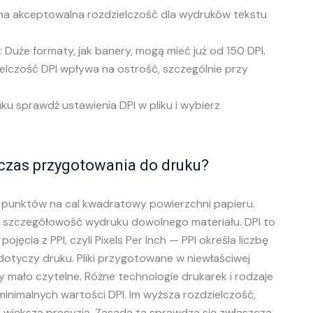
lna akceptowalna rozdzielczość dla wydruków tekstu
 Duże formaty, jak banery, mogą mieć już od 150 DPI.
ielczość DPI wpływa na ostrość, szczególnie przy
 sprawdź ustawienia DPI w pliku i wybierz
dczas przygotowania do druku?
 punktów na cal kwadratowy powierzchni papieru.
i szczegółowość wydruku dowolnego materiału. DPI to
ojęcia z PPI, czyli Pixels Per Inch — PPI określa liczbę
PI dotyczy druku. Pliki przygotowane w niewłaściwej
 mało czytelne. Różne technologie drukarek i rodzaje
inimalnych wartości DPI. Im wyższa rozdzielczość,
 większą precyzją. Zasada ta sprawdza się zwłaszcza