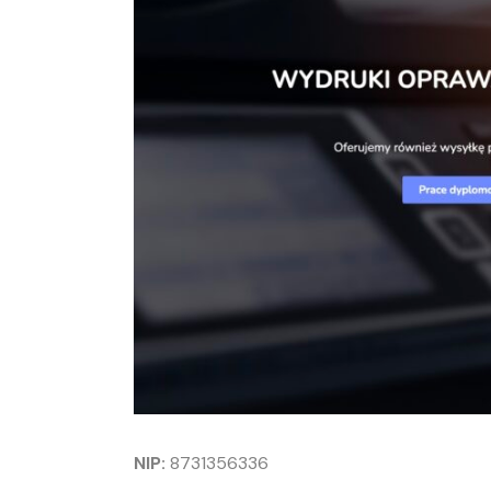
NIP:
8731356336