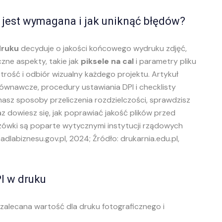
 jest wymagana i jak uniknąć błędów?
druku
decyduje o jakości końcowego wydruku zdjęć,
ne aspekty, takie jak
piksele na cal
i parametry pliku
rość i odbiór wizualny każdego projektu. Artykuł
ównawcze, procedury ustawiania DPI i checklisty
sz sposoby przeliczenia rozdzielczości, sprawdzisz
dowiesz się, jak poprawiać jakość plików przed
zówki są poparte wytycznymi instytucji rządowych
dlabiznesu.gov.pl, 2024; Źródło: drukarnia.edu.pl,
PI w druku
 zalecana wartość dla druku fotograficznego i