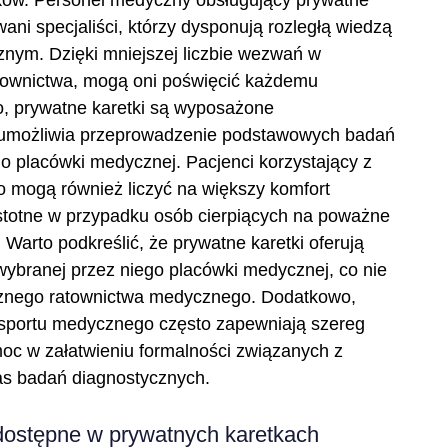
ani specjaliści, którzy dysponują rozległą wiedzą
nym. Dzięki mniejszej liczbie wezwań w
atownictwa, mogą oni poświęcić każdemu
o, prywatne karetki są wyposażone
 umożliwia przeprowadzenie podstawowych badań
do placówki medycznej. Pacjenci korzystający z
 mogą również liczyć na większy komfort
istotne w przypadku osób cierpiących na poważne
 Warto podkreślić, że prywatne karetki oferują
wybranej przez niego placówki medycznej, co nie
cznego ratownictwa medycznego. Dodatkowo,
nsportu medycznego często zapewniają szereg
oc w załatwieniu formalności związanych z
zas badań diagnostycznych.
dostępne w prywatnych karetkach