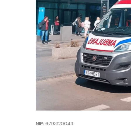
NIP:
6793120043