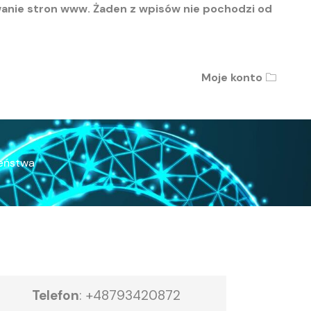
wanie stron www. Żaden z wpisów nie pochodzi od
Moje konto
🗀
zeństwa
Telefon
:
+48793420872