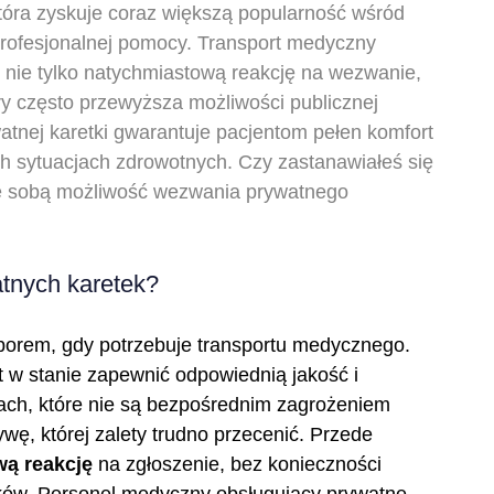
tóra zyskuje coraz większą popularność wśród
profesjonalnej pomocy. Transport medyczny
e nie tylko natychmiastową reakcję na wezwanie,
óry często przewyższa możliwości publicznej
watnej karetki gwarantuje pacjentom pełen komfort
h sytuacjach zdrowotnych. Czy zastanawiałeś się
 ze sobą możliwość wezwania prywatnego
atnych karetek?
borem, gdy potrzebuje transportu medycznego.
t w stanie zapewnić odpowiednią jakość i
ach, które nie są bezpośrednim zagrożeniem
ywę, której zalety trudno przecenić. Przede
ą reakcję
na zgłoszenie, bez konieczności
dków. Personel medyczny obsługujący prywatne