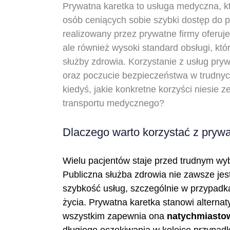
Prywatna karetka to usługa medyczna, k
osób ceniących sobie szybki dostęp do 
realizowany przez prywatne firmy oferuj
ale również wysoki standard obsługi, kt
służby zdrowia. Korzystanie z usług pry
oraz poczucie bezpieczeństwa w trudnyc
kiedyś, jakie konkretne korzyści niesie
transportu medycznego?
Dlaczego warto korzystać z pryw
Wielu pacjentów staje przed trudnym wy
Publiczna służba zdrowia nie zawsze jes
szybkość usług, szczególnie w przypadk
życia. Prywatna karetka stanowi alternat
wszystkim zapewnia ona
natychmiastow
długiego oczekiwania w kolejce przypa